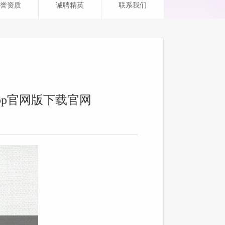
誉资质
诚聘精英
联系我们
app官网版下载官网