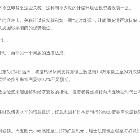
下令立即贫乏这些关税。这种朝令夕改的计谋环境让投资者没衷一是。
了内容冲击。关税计谋反复就宛如一颗“定时炸弹”，让阛阓充满严慎状貌
意思国钞票阛阓的强势地位。
a指出：
开动，而非另一个问题的透澈达成。
5月24日当周，初度恳求休闲支撑东谈主数激增1.4万东谈主至24万东谈
经济按年率筹画萎缩0.2%不足预期。
数据险些未能缓解对经济衰败的担忧。投资者将焦点转向周五晚些时代公
体财政债务水平的暗意担忧，好意思国和日本新刊行的弥远债券需求疲软
硕。周五欧元小幅高涨至1.1378好意思元，瑞士法郎也走强至每好意思元