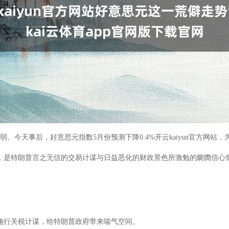
。今天事后，好意思元指数5月份预测下降0.4%开云kaiyun官方网站
，是特朗普言之无信的交易计谋与日益恶化的财政景色所激勉的阛阓信心
。
施行关税计谋，给特朗普政府带来喘气空间。