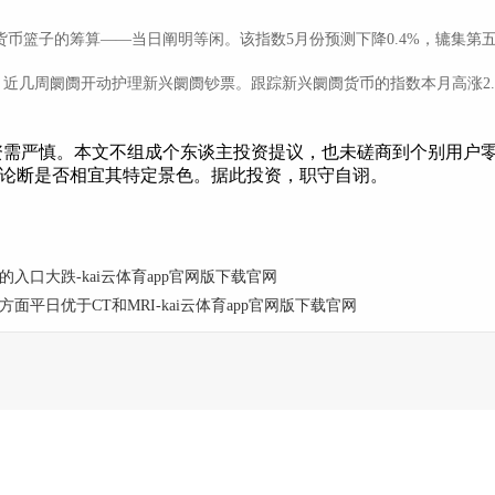
币篮子的筹算——当日阐明等闲。该指数5月份预测下降0.4%，辘集第
站，近几周阛阓开动护理新兴阛阓钞票。跟踪新兴阛阓货币的指数本月高涨2.2
资需严慎。本文不组成个东谈主投资提议，也未磋商到个别用户
论断是否相宜其特定景色。据此投资，职守自诩。
的入口大跌-kai云体育app官网版下载官网
癌方面平日优于CT和MRI-kai云体育app官网版下载官网