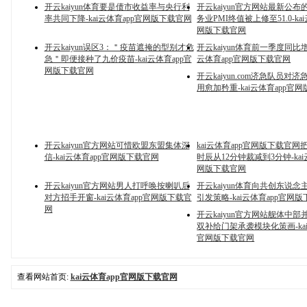
开云kaiyun体育要是债市收益率与央行利
开云kaiyun官方网站最新公布
率共同下降-kai云体育app官网版下载官网
务业PMI终值被上修至51.0-ka
网版下载官网
开云kaiyun误区3：＂疫苗遮掩的型别才危
开云kaiyun体育前一季度同比增长
急＂即便接种了九价疫苗-kai云体育app官
云体育app官网版下载官网
网版下载官网
开云kaiyun.com济急队员对
用愈加矜重-kai云体育app官
开云kaiyun官方网站可惜欧盟东盟集体深
kai云体育app官网版下载官
信-kai云体育app官网版下载官网
时辰从12分钟裁减到3分钟-kai
网版下载官网
开云kaiyun官方网站男人打呼唤按喇叭后
开云kaiyun体育向共创东说
对方招手开窗-kai云体育app官网版下载官
引发策略-kai云体育app官网
网
开云kaiyun官方网站舰体中
双补给门架承袭模块化策画-kai
官网版下载官网
查看网站首页:
kai云体育app官网版下载官网