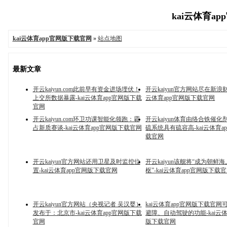
kai云体育ap
kai云体育app官网版下载官网
»
站点地图
最新文章
开云kaiyun.com此前早有资金进场埋伏！
开云kaiyun官方网站尽在新浪财经
上交所数据暴露-kai云体育app官网版下载
云体育app官网版下载官网
官网
开云kaiyun.com环卫功课智能化领跑：霸
开云kaiyun体育由络合铁催
占新质赛谈-kai云体育app官网版下载官网
硫系统具有硫容高-kai云体育a
载官网
开云kaiyun官方网站还用卫星及时监控位
开云kaiyun该舰将“成为朝鲜
置-kai云体育app官网版下载官网
枢”-kai云体育app官网版下载
开云kaiyun官方网站（央视记者 吴汉婴）
kai云体育app官网版下载官
发布于：北京市-kai云体育app官网版下载
避障、自动驾驶的功能-kai云体
官网
版下载官网